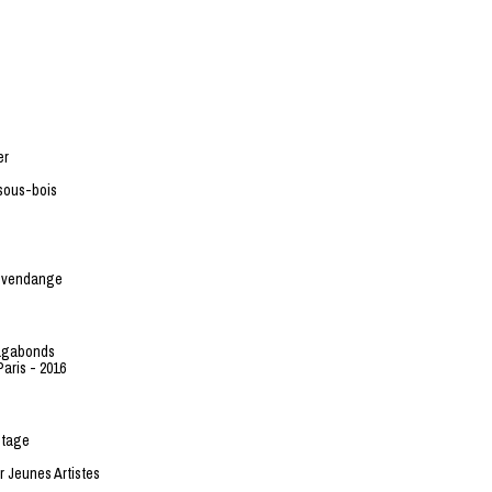
er
-sous-bois
e vendange
Vagabonds
Paris - 2016
étage
 Jeunes Artistes