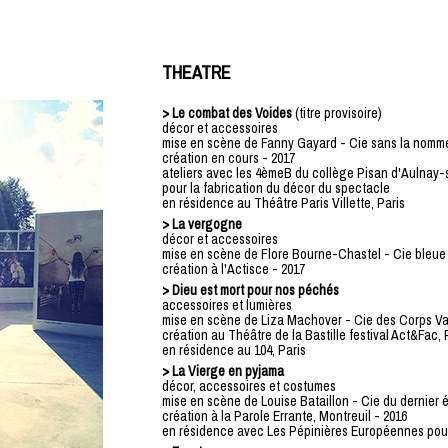
THEATRE
> Le combat des Voides
(titre provisoire)
décor et accessoires
mise en scène de Fanny Gayard - Cie sans la nomm
création en cours - 2017
ateliers avec les 4èmeB du collège Pisan d'Aulnay
pour la fabrication du décor du spectacle
en résidence au Théâtre Paris Villette, Paris
> La vergogne
décor et accessoires
mise en scène de Flore Bourne-Chastel - Cie bleu
création à l'Actisce - 2017
> Dieu est mort pour nos péchés
accessoires et lumières
mise en scène de Liza Machover - Cie des Corps 
création au Théâtre de la Bastille festival Act&Fac, 
en résidence au 104, Paris
> La Vierge en pyjama
décor, accessoires et costumes
mise en scène de Louise Bataillon - Cie du dernier 
création à la Parole Errante, Montreuil - 2016
en résidence avec Les Pépinières Européennes pour