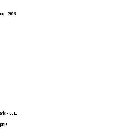
scq - 2016
ris - 2011
aphie