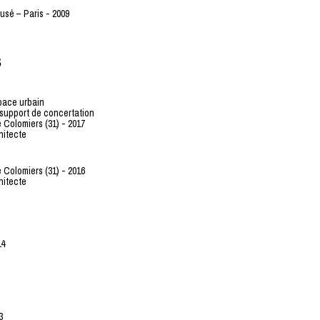
sé – Paris - 2009
S
space urbain
 support de concertation
 Colomiers (31) - 2017
hitecte
 Colomiers (31) - 2016
hitecte
14
3