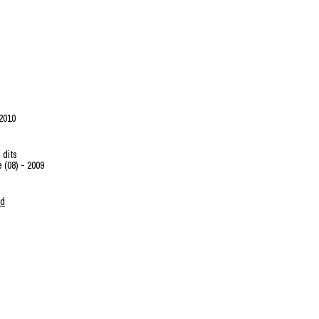
 2010
 dits
 (08) - 2009
od