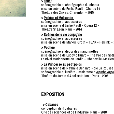
>
Faust
scénographie et chorégraphie du choeur
mise en scène de Emilie Rault - Chorus 14
Théâtre des 2 rives, Charenton - 2015
>
Pelléas et Mélisande
scénographie et accessoires
mise en scène d’Emilie Rault – Opéra 12 -
Théâtre St Léon, Paris - 2014
>
Scènes de le vie conjugale
scénographie et accessoires
mise en scène de Markus Groth –
TEAK
– Helsinki -
> Pochée
scénographie et décor des marionnettes
mise en scène de Ludovic Huard – Théâtre des mots
Festival Marionnette en Jardin – Charleville-Mézière
> La Princesse au petit poids
mise en scène de Nathalie Bensard -
cie La Rousse
scénographie et lumière - assistante d’
Agathe Arg
Théâtre du Jardin d’Acclimatation - Paris - 2007
EXPOSITION
> Cabanes
conception de 4 cabanes
Cité des sciences et de l'industrie, Paris - 2018