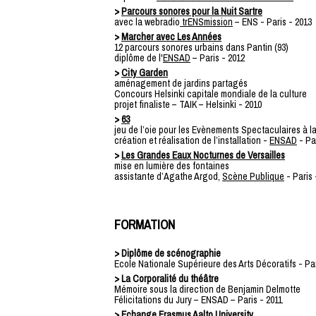
>
Parcours sonores pour la Nuit Sartre
avec la webradio
trENSmission
– ENS - Paris - 2013
>
Marcher avec Les Années
12 parcours sonores urbains dans Pantin (93)
diplôme de l'
ENSAD
– Paris - 2012
>
City Garden
aménagement de jardins partagés
Concours Helsinki capitale mondiale de la culture
projet finaliste – TAIK – Helsinki - 2010
>
63
jeu de l’oie pour les Evènements Spectaculaires à 
création et réalisation de l’installation -
ENSAD
- Pa
>
Les Grandes Eaux Nocturnes de Versailles
mise en lumière des fontaines
assistante d’Agathe Argod,
Scène Publique
- Paris 
FORMATION
> Diplôme de scénographie
Ecole Nationale Supérieure des Arts Décoratifs - Par
> La Corporalité du théâtre
Mémoire sous la direction de Benjamin Delmotte
Félicitations du Jury – ENSAD – Paris - 2011
> Echange Erasmus
Aalto University