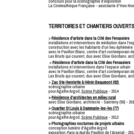
concours pour la scénographie d’exposition
La Cinémathèque Française - assistante d’Yves Kneu
TERRITOIRES ET CHANTIERS OUVERT
>
Résidence d'artiste dans la Cité des Fenassiers
installations et interventions de médiation dans l'e
construction avec les habitants d'un lieu éphèmère
avec le Pavillon Blanc, centre d'art contemporain de
Les Bruits qui courent, duo avec Elise Giordano, arc
>
Résidence d'artiste dans la Cité des Fenassiers
installations et interventions dans l'espace urbain
avec le Pavillon Blanc, centre d'art contemporain de
Les Bruits qui courent, duo avec Elise Giordano, arc
>
Zac Ste Henriette à Hénin Beaumont (62)
scénographie urbaine
pour Agathe Argod,
Scène Publique
- 2014
>
Résidence d’architectes en milieu rural
avec Elise Giordano, architecte - Sainteny (50) - 20
>
Quartier St Louis à Dammarie-les-lys (77)
scénographie urbaine
pour Agathe Argod,
Scène Publique
- 2013
> Photographies nocturnes de projets urbains
conception lumière d'Agathe Argod
exposition
Paris la Nuit
du Pavillon de l’Arsenal
- 201