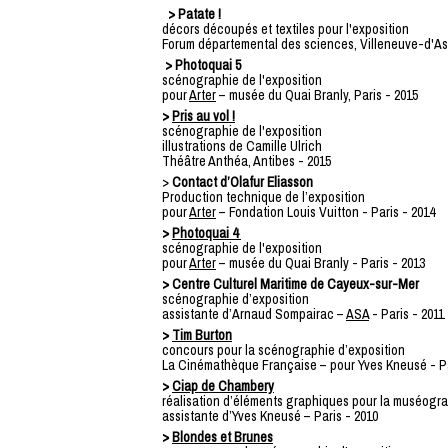
> Patate !
décors découpés et textiles pour l'exposition
Forum départemental des sciences, Villeneuve-d'A
> Photoquai 5
scénographie de l'exposition
pour
Arter
– musée du Quai Branly, Paris - 2015
>
Pris au vol !
scénographie de l'exposition
illustrations de Camille Ulrich
Théâtre Anthéa, Antibes - 2015
>
Contact d’Olafur Eliasson
Production technique de l’exposition
pour
Arter
– Fondation Louis Vuitton - Paris - 2014
>
Photoquai 4
scénographie de l'exposition
pour
Arter
– musée du Quai Branly - Paris - 2013
> Centre Culturel Maritime de Cayeux-sur-Mer
scénographie d’exposition
assistante d’Arnaud Sompairac –
ASA
- Paris - 2011
>
Tim Burton
concours pour la scénographie d’exposition
La Cinémathèque Française – pour Yves Kneusé - Pa
>
Ciap de Chambery
réalisation d’éléments graphiques pour la muséogr
assistante d’Yves Kneusé – Paris - 2010
>
Blondes et Brunes